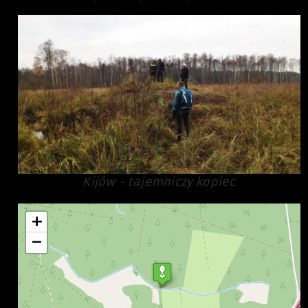
Kijów - tajemniczy kopiec
+
−