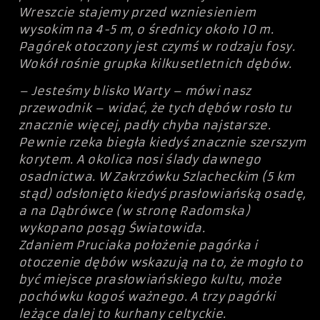
Wreszcie stajemy przed wzniesieniem
wysokim na 4-5 m, o średnicy około 10 m.
Pagórek otoczony jest czymś w rodzaju fosy.
Wokół rośnie grupka kilkusetletnich dębów.
– Jesteśmy blisko Warty – mówi nasz
przewodnik – widać, że tych dębów rosło tu
znacznie więcej, padły chyba najstarsze.
Pewnie rzeka biegła kiedyś znacznie szerszym
korytem. A okolica nosi ślady dawnego
osadnictwa. W Zakrzówku Szlacheckim (5 km
stąd) odsłonięto kiedyś prasłowiańską osadę,
a na Dąbrówce (w stronę Radomska)
wykopano posąg Światowida.
Zdaniem Pruciaka położenie pagórka i
otoczenie dębów wskazują na to, że mogło to
być miejsce prasłowiańskiego kultu, może
pochówku kogoś ważnego. A trzy pagórki
leżące dalej to kurhany celtyckie.