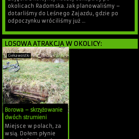
okolicach Radomska. Jak planowaliśmy –
dotarliśmy do Leśnego Zajazdu, gdzie po
odpoczynku wróciliśmy już …
LOSOWA ATRAKCJA W OKOLICY:
Ciekawostki
Borowa – skrzyżowanie
dwóch strumieni
Miejsce w polach, za
wsią. Dołem płynie