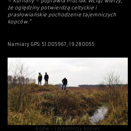
– Kurhany – poprawia Pruciak. Wciąż wierzy,
że oględziny potwierdzą celtyckie i
prasłowiańskie pochodzenie tajemniczych
kopców.”
Namiary GPS: 51.005967, 19.280055
Kijów - tajemniczy kopiec