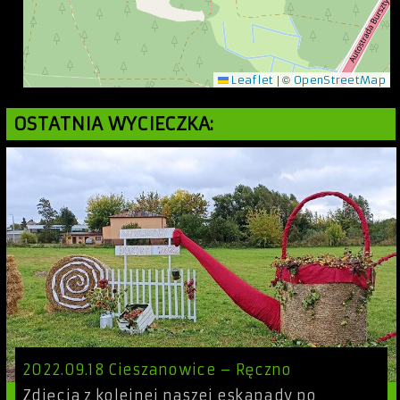
|
©
Leaflet
OpenStreetMap
OSTATNIA WYCIECZKA:
2022.09.18 Cieszanowice – Ręczno
Zdjęcia z kolejnej naszej eskapady po