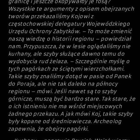
granicę i jeszcze okopywałby je fosą?
Wszystkie te argumenty z opisem obejrzanych
tworów przekazaliśmy Kojowi z
częstochowskiej delegatury Wojewódzkiego
Urzędu Ochrony Zabytków. – To może zmienić
naszą wiedzę o historii regionu – powiedział
nam. Przypuszcza, że w lesie oglądaliśmy nie
kurhany, ale szyby służące dawno temu do
wydobycia rud żelaza. – Szczególnie myślę o
tych pagórkach ze ściętymi wierzchołkami.
Takie szyby znaliśmy dotąd w pasie od Panek
do Poraja, ale nie tak daleko na północy
regionu – mówi. Jeśli nawet są to szyby
górnicze, muszą być bardzo stare. Tak stare, że
o ich istnieniu nie ma wśród miejscowych
żadnego przekazu. A jak mówi Koj, takie szyby
były kopane od średniowiecza. Archeolog
zapewnia, że obejrzy pagórki.