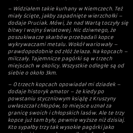
– Widziałem takie kurhany w Niemczech. Też
miały ścięte, jakby zapadnięte wierzchołki –
dodaje Pruciak. Mówi, że nad Wartą toczyły się
bitwy I wojny światowej. Nic dziwnego, że
poszukiwacze skarbów przebadali kopce
wykrywaczami metalu. Wokół wariowały –
prawdopodobnie od złóż żelaza. Na kopcach –
milczały. Tajemnicze pagórki są w trzech
miejscach w okolicy. Wszystkie odległe są od
siebie o około 3km.
– O trzech kopcach opowiadał mi dziadek –
dodaje historyk amator – że kiedy po
powstaniu styczniowym książę z Kruszyny
uwłaszczał chłopów, to miejsce uznał za
granicę swoich i chłopskich lasów. Ale te trzy
kopce już tam były, pewnie wyższe niż dzisiaj.
Kto sypałby trzy tak wysokie pagórki jako