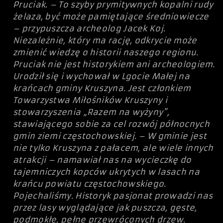
Pruciak. – To szyby prymitywnych kopalni rudy
żelaza, być może pamiętające średniowiecze
– przypuszcza archeolog Jacek Koj.
Niezależnie, który ma rację, odkrycie może
zmienić wiedzę o historii naszego regionu.
Pruciak nie jest historykiem ani archeologiem.
Urodził się i wychował w Lgocie Małej na
krańcach gminy Kruszyna. Jest członkiem
Towarzystwa Miłośników Kruszyny i
stowarzyszenia „Razem na wyżyny”,
stawiającego sobie za cel rozwój północnych
gmin ziemi częstochowskiej. – W gminie jest
nie tylko Kruszyna z pałacem, ale wiele innych
atrakcji – namawiał nas na wycieczkę do
tajemniczych kopców ukrytych w lasach na
krańcu powiatu częstochowskiego.
Pojechaliśmy. Historyk pasjonat prowadzi nas
przez lasy wyglądające jak puszcza, gęste,
podmokłe, pełne przewróconych drzew.