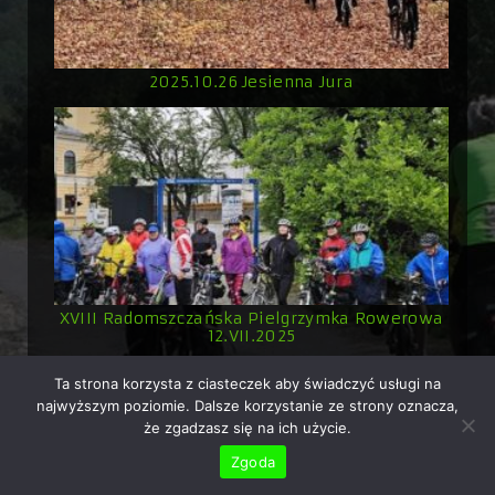
2025.10.26 Jesienna Jura
XVIII Radomszczańska Pielgrzymka Rowerowa
12.VII.2025
Ta strona korzysta z ciasteczek aby świadczyć usługi na
najwyższym poziomie. Dalsze korzystanie ze strony oznacza,
że zgadzasz się na ich użycie.
Copyright © 2026 Rowerowo.pl - ekipa rowerowa z
Zgoda
Radomska