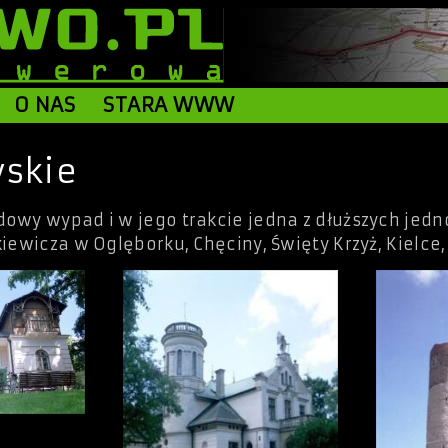
O NAS
STARA WWW
yskie
owy wypad i w jego trakcie jedna z dłuższych jedn
ewicza w Oglęborku, Chęciny, Święty Krzyż, Kielce,