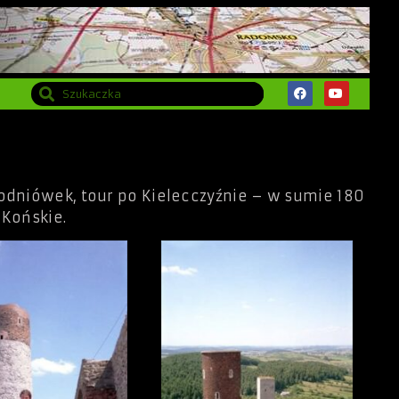
odniówek, tour po Kielecczyźnie – w sumie 180
 Końskie.