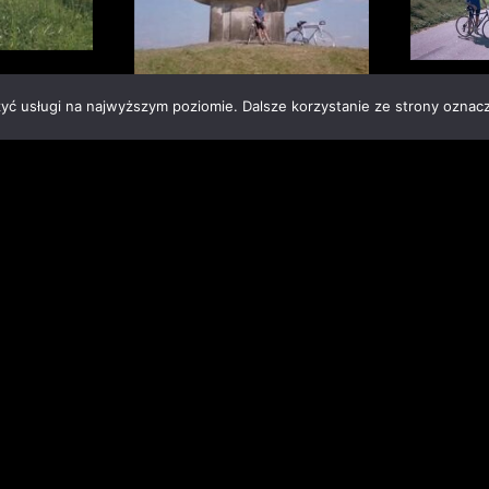
zyć usługi na najwyższym poziomie. Dalsze korzystanie ze strony oznacz