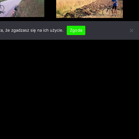
a, że zgadzasz się na ich użycie.
Zgoda