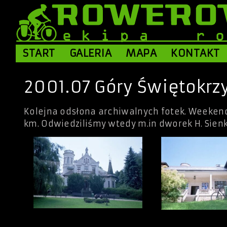
START
GALERIA
MAPA
KONTAKT
2001.07 Góry Świętokrz
Kolejna odsłona archiwalnych fotek. Weekend
km. Odwiedziliśmy wtedy m.in dworek H. Sienki