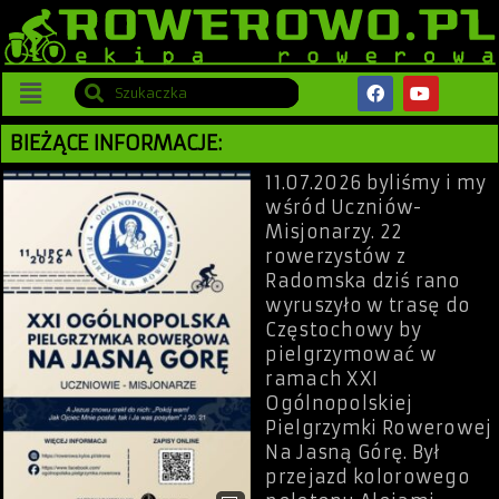
BIEŻĄCE INFORMACJE:
11.07.2026 byliśmy i my
wśród Uczniów-
Misjonarzy. 22
rowerzystów z
Radomska dziś rano
wyruszyło w trasę do
Częstochowy by
pielgrzymować w
ramach XXI
Ogólnopolskiej
Pielgrzymki Rowerowej
Na Jasną Górę. Był
przejazd kolorowego