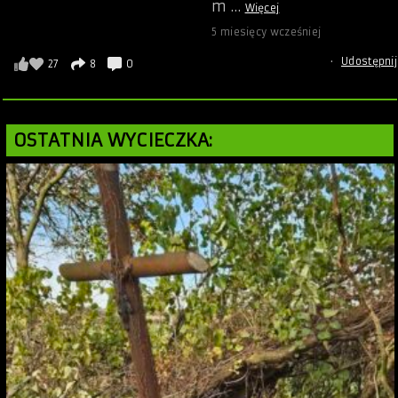
m
…
Więcej
5 miesięcy wcześniej
·
Udostępnij
27
8
0
OSTATNIA WYCIECZKA: