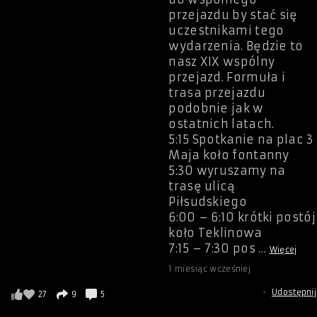
przejazdu by stać się
uczestnikami tego
wydarzenia. Będzie to
nasz XIX wspólny
przejazd. Formuła i
trasa przejazdu
podobnie jak w
ostatnich latach.
5:15 Spotkanie na plac 3
Maja koło fontanny
5:30 wyruszamy na
trasę ulicą
Piłsudskiego
6:00 – 6:10 krótki postój
koło Teklinowa
7:15 – 7:30 pos
…
Więcej
1 miesiąc wcześniej
·
Udostępnij
27
9
5