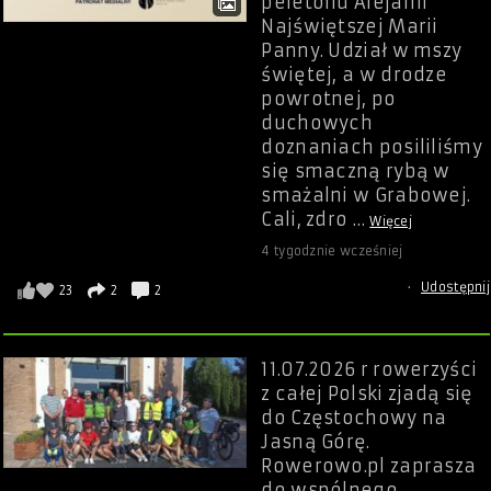
peletonu Alejami
Najświętszej Marii
Panny. Udział w mszy
świętej, a w drodze
powrotnej, po
duchowych
doznaniach posililiśmy
się smaczną rybą w
smażalni w Grabowej.
Cali, zdro
…
Więcej
4 tygodznie wcześniej
·
Udostępnij
23
2
2
11.07.2026 r rowerzyści
z całej Polski zjadą się
do Częstochowy na
Jasną Górę.
Rowerowo.pl zaprasza
do wspólnego