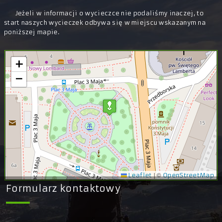
Jeżeli w informacji o wycieczce nie podaliśmy inaczej, to
start naszych wycieczek odbywa się w miejscu wskazanym na
poniższej mapie.
+
−
|
©
Leaflet
OpenStreetMap
Formularz kontaktowy