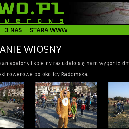
O NAS
STARA WWW
TANIE WIOSNY
zan spalony i kolejny raz udało się nam wygonić zi
zki rowerowe po okolicy Radomska.