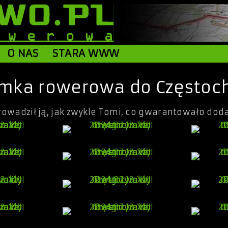
O NAS
STARA WWW
zymka rowerowa do Często
prowadził ją, jak zwykle Tomi, co gwarantowało dod