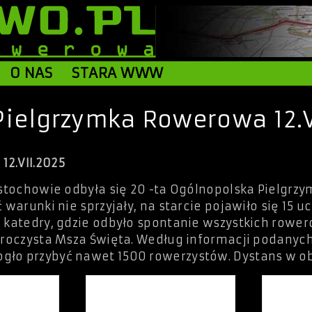
O NAS
STARA WWW
Pielgrzymka Rowerowa 12.V
2.VII.2025
ęstochowie odbyła się 20 -ta Ogólnopolska Pielgrzy
warunki nie sprzyjały, na starcie pojawiło się 15 u
e katedry, gdzie odbyło spontanie wszystkich rowe
 uroczysta Msza Święta. Według informacji podanyc
ło przybyć nawet 1500 rowerzystów. Dystans w obi