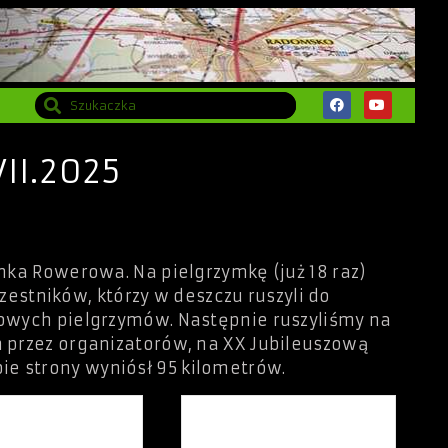
II.2025
mka Rowerowa. Na pielgrzymkę (już 18 raz)
czestników, którzy w deszczu ruszyli do
rowych pielgrzymów. Następnie ruszyliśmy na
h przez organizatorów, na XX Jubileuszową
e strony wyniósł 95 kilometrów.