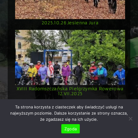
2025.10.26 Jesienna Jura
XVIII Radomszczańska Pielgrzymka Rowerowa
12.VII.2025
Ta strona korzysta z ciasteczek aby świadczyć usługi na
najwyższym poziomie. Dalsze korzystanie ze strony oznacza,
że zgadzasz się na ich użycie.
Copyright © 2026 Rowerowo.pl - ekipa rowerowa z
Zgoda
Radomska