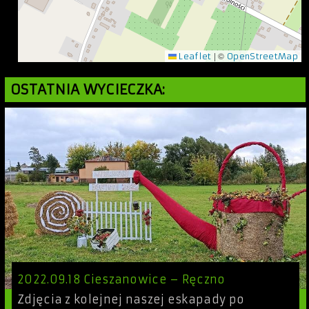
|
©
Leaflet
OpenStreetMap
OSTATNIA WYCIECZKA:
2022.09.18 Cieszanowice – Ręczno
Zdjęcia z kolejnej naszej eskapady po