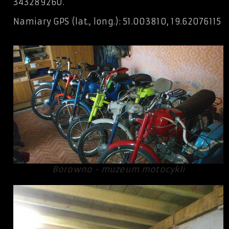
343289260.
Namiary GPS (lat., long.): 51.003810, 19.62076115
Borowno - muzeum motocykli