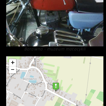
Borowno - muzeum motocykli
+
−