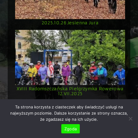
2025.10.26 Jesienna Jura
XVIII Radomszczańska Pielgrzymka Rowerowa
12.VII.2025
Ta strona korzysta z ciasteczek aby świadczyć usługi na
najwyższym poziomie. Dalsze korzystanie ze strony oznacza,
że zgadzasz się na ich użycie.
Copyright © 2026 Rowerowo.pl - ekipa rowerowa z
Zgoda
Radomska