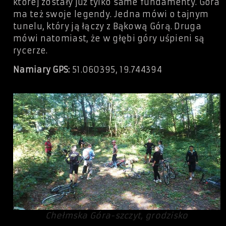
której zostały już tylko same fundamenty. Góra
ma też swoje legendy. Jedna mówi o tajnym
tunelu, który ją łączy z Bąkową Górą. Druga
mówi natomiast, że w głębi góry uśpieni są
rycerze.
Namiary GPS:
51.060395, 19.744394
Chełmska Góra-szczyt, grodzisko