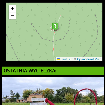
+
−
|
©
Leaflet
OpenStreetMap
OSTATNIA WYCIECZKA: