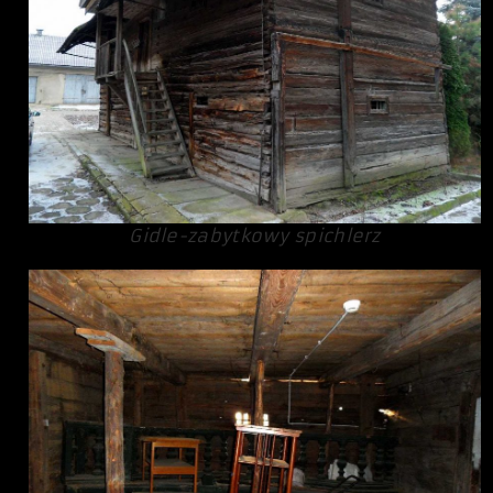
Gidle-zabytkowy spichlerz