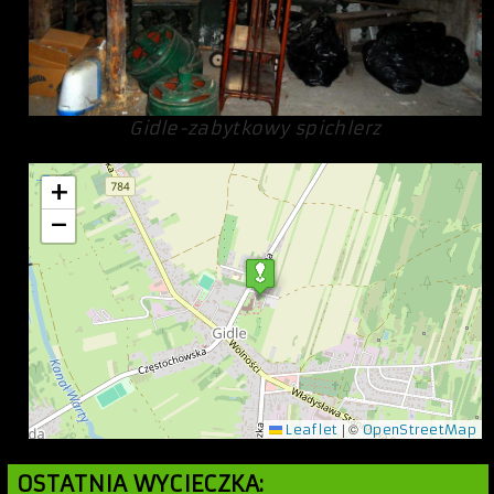
Gidle-zabytkowy spichlerz
+
−
|
©
Leaflet
OpenStreetMap
OSTATNIA WYCIECZKA: