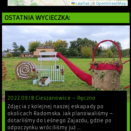
|
©
Leaflet
OpenStreetMap
OSTATNIA WYCIECZKA:
2022.09.18 Cieszanowice – Ręczno
Zdjęcia z kolejnej naszej eskapady po
okolicach Radomska. Jak planowaliśmy –
dotarliśmy do Leśnego Zajazdu, gdzie po
odpoczynku wróciliśmy już …