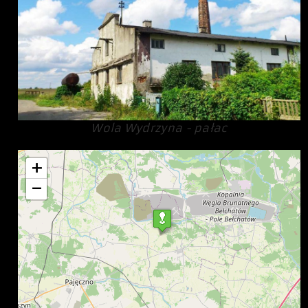
Wola Wydrzyna - pałac
+
−