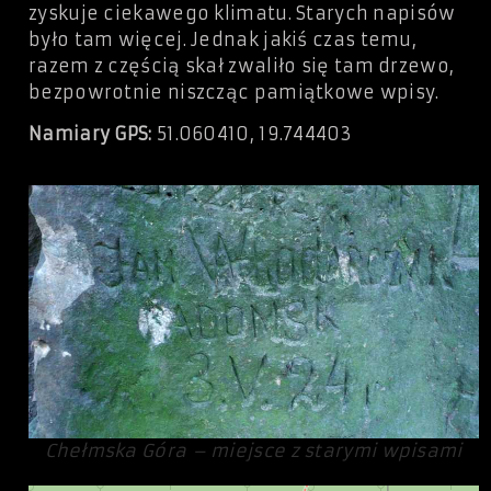
zyskuje ciekawego klimatu. Starych napisów
było tam więcej. Jednak jakiś czas temu,
razem z częścią skał zwaliło się tam drzewo,
bezpowrotnie niszcząc pamiątkowe wpisy.
Namiary GPS:
51.060410, 19.744403
Chełmska Góra – miejsce z starymi wpisami