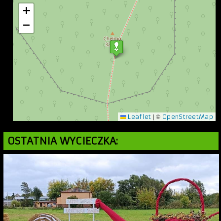
+
−
|
©
Leaflet
OpenStreetMap
OSTATNIA WYCIECZKA: