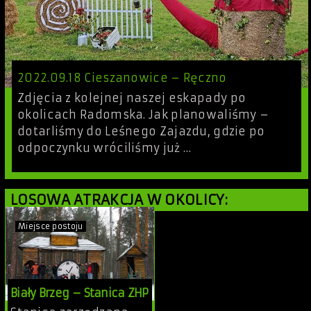
2022.09.18 Cieszanowice – Ręczno
Zdjęcia z kolejnej naszej eskapady po
okolicach Radomska. Jak planowaliśmy –
dotarliśmy do Leśnego Zajazdu, gdzie po
odpoczynku wróciliśmy już …
LOSOWA ATRAKCJA W OKOLICY:
Miejsce postoju
Biały Brzeg – Stanica ZHP