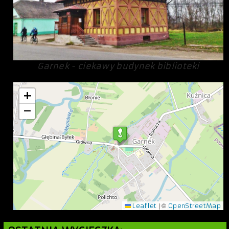
Garnek - ciekawy budynek biblioteki
+
−
|
©
Leaflet
OpenStreetMap