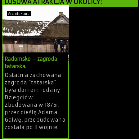
LOSOWA ATRAKCJA W OKOLICY:
Architektura
Radomsko – zagroda
tatarska.
Ostatnia zachowana
zagroda "tatarska"
była domem rodziny
Dziegciów.
Zbudowana w 1875r.
przez cieślę Adama
Gałwę, przebudowana
została po II wojnie...