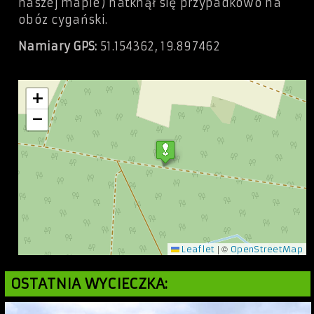
naszej mapie) natknął się przypadkowo na
obóz cygański.
Namiary GPS:
51.154362, 19.897462
+
−
|
©
Leaflet
OpenStreetMap
OSTATNIA WYCIECZKA: