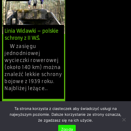
Linia Widawki – polskie
schrony z II W.Ś.
W zasięgu
jednodniowej
wycieczki rowerowej
(około 140 km) można
znaleźć lekkie schrony
bojowe z 1939 roku.
Najbliżej leżące...
Ta strona korzysta z ciasteczek aby świadczyć usługi na
admin
23 grudnia, 2021
01:05
najwyższym poziomie. Dalsze korzystanie ze strony oznacza,
Udostępnij
że zgadzasz się na ich użycie.
Zgoda
Copyright © 2026 Rowerowo.pl - ekipa rowerowa z