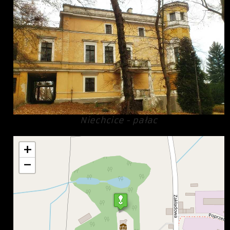
Niechcice - pałac
+
−