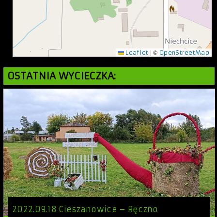
|
©
Leaflet
OpenStreetMap
OSTATNIA WYCIECZKA:
2022.09.18 Cieszanowice – Ręczno