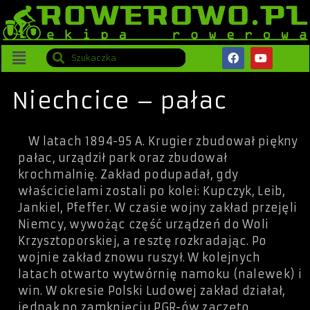
Niechcice – pałac
W latach 1894-95 A. Krugier zbudował piękny
pałac, urządził park oraz zbudował
krochmalnię. Zakład podupadał, gdy
właścicielami zostali po kolei: Kupczyk, Leib,
Jankiel, Pfeffer. W czasie wojny zakład przejęli
Niemcy, wywożąc część urządzeń do Woli
Krzysztoporskiej, a resztę rozkradając. Po
wojnie zakład znowu ruszył. W kolejnych
latach otwarto wytwórnię namoku (nalewek) i
win. W okresie Polski Ludowej zakład działał,
jednak po zamknięciu PGR-ów zaczęto